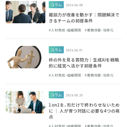
コラム
2026.06.08
雑談力が改善を動かす｜問題解決で
きるチームの前提条件
人材育成・組織開発
業務改善・効率化
コラム
2026.06.01
枠の外を見る質問力｜生成AIを戦略
的に経営へ活かす前提条件
人材育成・組織開発
業務改善・効率化
コラム
2026.05.25
1on1を、形だけで終わらせないため
に ｜ 人が育つ対話に必要な4つの視
点
人材育成・組織開発
業務改善・効率化