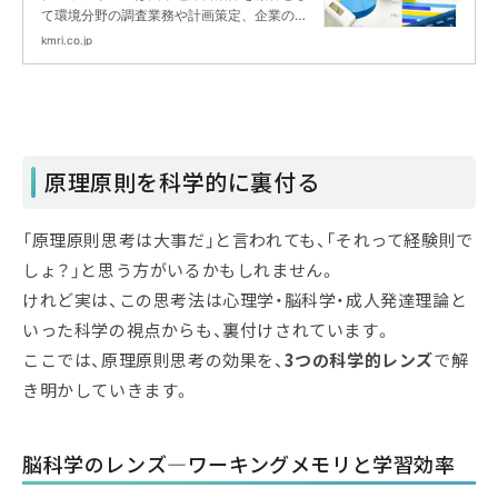
て環境分野の調査業務や計画策定、企業の非
財務分野に対するマネジメントコンサルティ
kmri.co.jp
ングや人材育成を主業務とするシンクタンク
＆コンサルティングファームです。
原理原則を科学的に裏付る
「原理原則思考は大事だ」と言われても、「それって経験則で
しょ？」と思う方がいるかもしれません。
けれど実は、この思考法は心理学・脳科学・成人発達理論と
いった科学の視点からも、裏付けされています。
ここでは、原理原則思考の効果を、
3つの科学的レンズ
で解
き明かしていきます。
脳科学のレンズ―ワーキングメモリと学習効率