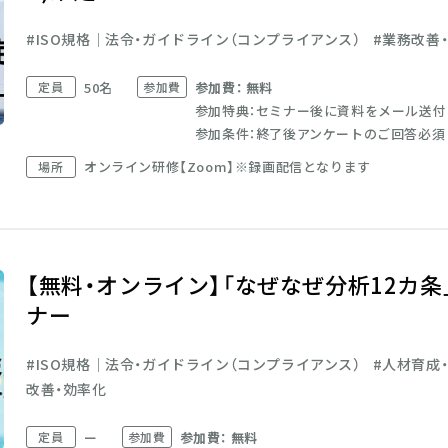
ISO規格│法令・ガイドライン（コンプライアンス）
業務改善
定員
50名
参加費
参加費： 無料
参加特典：セミナー後に資料をメール送付
参加条件：終了後アンケートのご回答必須
オンライン研修【Zoom】※録画配信となります
場所
【無料・オンライン】「なぜなぜ分析12カ条
ナー
ISO規格│法令・ガイドライン（コンプライアンス）
人材育成
改善・効率化
定員
ー
参加費
参加費： 無料