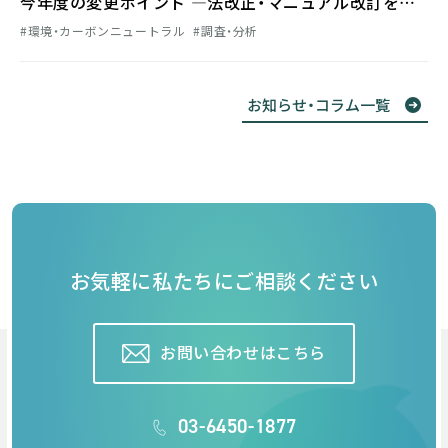
今年度の変更ポイント ―法改正・マニュアル改訂を踏
まえた算定実務のチェック事項―
環境・カーボンニュートラル
調査・分析
お知らせ・コラム一覧
お気軽に私たちにご相談ください
お問い合わせはこちら
03-6450-1877