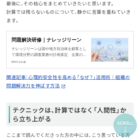
最後に、その核心をまとめていきたいと思います。
計算では残らないものについて、静かに言葉を重ねていき
ます。
問題解決研修｜ナレッジリーン
ナレッジリーンは国や地方自治体を顧客とし
て環境分野の調査業務や計画策定、企業の非
財務分野に対するマネジメントコンサルティ
kmri.co.jp
ングや人材育成を主業務とするシンクタンク
＆コンサルティングファームです。
関連記事：心理的安全性を高める「なぜ？」活用術｜組織の
問題解決力を伸ばす方法
テクニックは、計算ではなく「人間性」か
ら立ち上がる
ここまで読んでくださった方の中には、こう思っている方