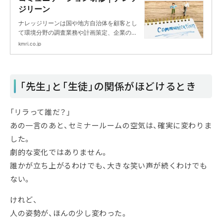
ジリーン
ナレッジリーンは国や地方自治体を顧客とし
て環境分野の調査業務や計画策定、企業の非
財務分野に対するマネジメントコンサルティ
kmri.co.jp
ングや人材育成を主業務とするシンクタンク
＆コンサルティングファームです。
「先生」と「生徒」の関係がほどけるとき
「リラって誰だ？」
あの一言のあと、セミナールームの空気は、確実に変わりま
した。
劇的な変化ではありません。
誰かが立ち上がるわけでも、大きな笑い声が続くわけでも
ない。
けれど、
人の姿勢が、ほんの少し変わった。