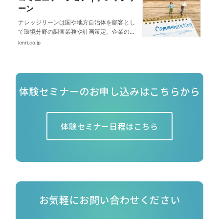
ーン
ナレッジリーンは国や地方自治体を顧客とし
て環境分野の調査業務や計画策定、企業の非
財務分野に対するマネジメントコンサルティ
kmri.co.jp
ングや人材育成を主業務とするシンクタンク
＆コンサルティングファームです。
体験セミナーのお申し込みはこちらから
体験セミナー日程はこちら
お気軽にお問い合わせください