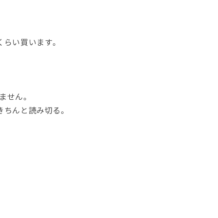
くらい買います。
ません。
きちんと読み切る。
。