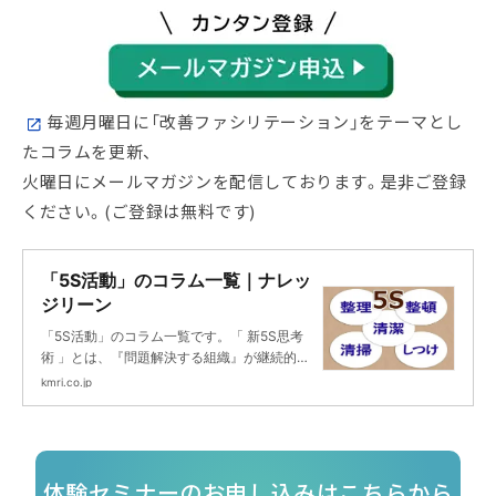
毎週月曜日に「改善ファシリテーション」をテーマとし
たコラムを更新、
火曜日にメールマガジンを配信しております。是非ご登録
ください。(ご登録は無料です)
「5S活動」のコラム一覧｜ナレッ
ジリーン
「5S活動」のコラム一覧です。「 新5S思考
術 」とは、『問題解決する組織』が継続的に
行っている5S活動です。 全ての組織の改善や
kmri.co.jp
改革の成果が出せ、 モチベーションを高め維
持することが可能です。
体験セミナーのお申し込みはこちらから