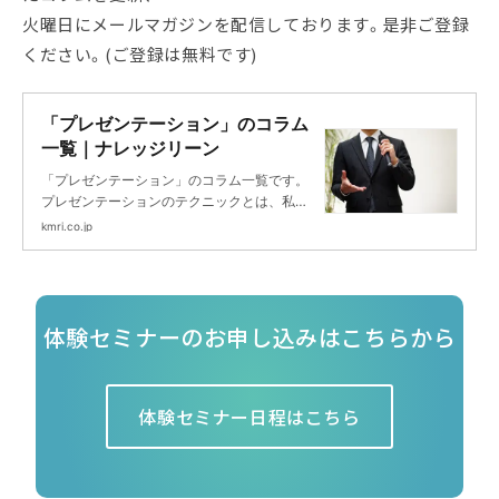
火曜日にメールマガジンを配信しております。是非ご登録
ください。(ご登録は無料です)
「プレゼンテーション」のコラム
一覧｜ナレッジリーン
「プレゼンテーション」のコラム一覧です。
プレゼンテーションのテクニックとは、私だ
けが使いこなすのではなく、他の方も使いこ
kmri.co.jp
なせることができるからこそ、「テクニッ
ク」なのです。 あなたも、このテクニックを
意識するだけで、伝え方や話し方 が格段に上
手になりますよ。
体験セミナーのお申し込みはこちらから
体験セミナー日程はこちら