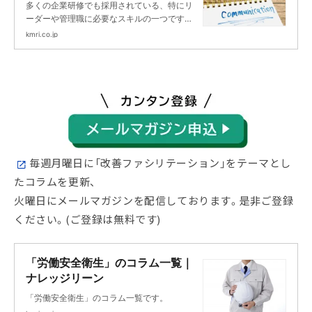
多くの企業研修でも採用されている、特にリ
ーダーや管理職に必要なスキルの一つです。
コミュニケーションや説明・説得力向上のス
kmri.co.jp
キルアップに最適なプログラムをご提供しま
す。
毎週月曜日に「改善ファシリテーション」をテーマとし
たコラムを更新、
火曜日にメールマガジンを配信しております。是非ご登録
ください。(ご登録は無料です)
「労働安全衛生」のコラム一覧｜
ナレッジリーン
「労働安全衛生」のコラム一覧です。