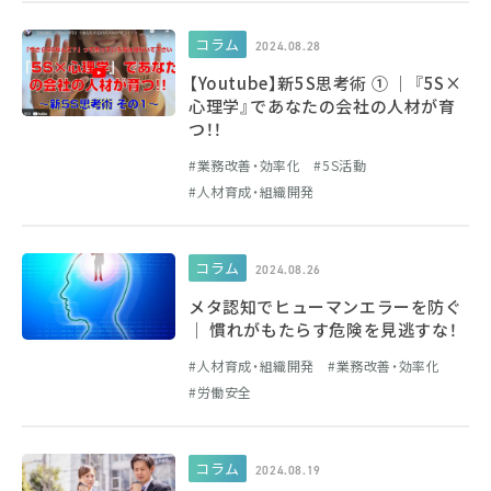
コラム
2024.08.28
【Youtube】新5S思考術 ① │ 『5S×
心理学』であなたの会社の人材が育
つ！！
業務改善・効率化
5S活動
人材育成・組織開発
コラム
2024.08.26
メタ認知でヒューマンエラーを防ぐ
│ 慣れがもたらす危険を見逃すな！
人材育成・組織開発
業務改善・効率化
労働安全
コラム
2024.08.19