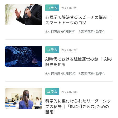
コラム
2024.07.29
心理学で解決するスピーチの悩み │
スマートトークのコツ
人材育成・組織開発
業務改善・効率化
コラム
2024.07.22
AI時代における組織運営の鍵 │ AIの
限界を知る
人材育成・組織開発
業務改善・効率化
コラム
2024.07.08
科学的に裏付けられたリーダーシッ
プの秘訣 │ 「話に引き込む」ための
話術