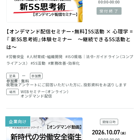
00:00-00:00
受付終了
【オンデマンド配信セミナー・無料】5S活動 × 心理学 =
『 新5S思考術』体験セミナー ～継続できる5S活動と
は～
労働安全
人材育成・組織開発
ISO規格│法令・ガイドライン（コンプ
ライアンス）
5S活動
業務改善・効率化
ー
定員
参加費
参加費： 無料
視聴後アンケートにご回答いただいた方に、投影資料をお送りします
WEBセミナー（オンライン）
場所
オンデマンド配信
企業向け
開催日時
2026.10.07
（水）
00:00-00:00