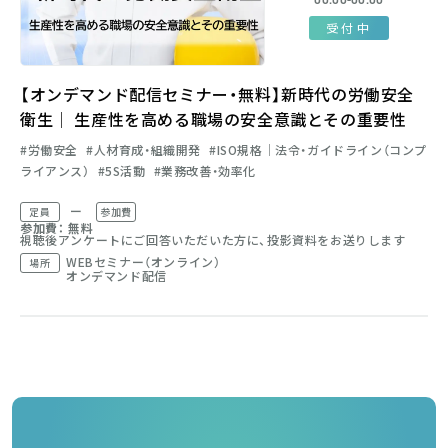
受付中
【オンデマンド配信セミナー・無料】新時代の労働安全
衛生│ 生産性を高める職場の安全意識とその重要性
労働安全
人材育成・組織開発
ISO規格│法令・ガイドライン（コンプ
ライアンス）
5S活動
業務改善・効率化
ー
定員
参加費
参加費： 無料
視聴後アンケートにご回答いただいた方に、投影資料をお送りします
WEBセミナー（オンライン）
場所
オンデマンド配信