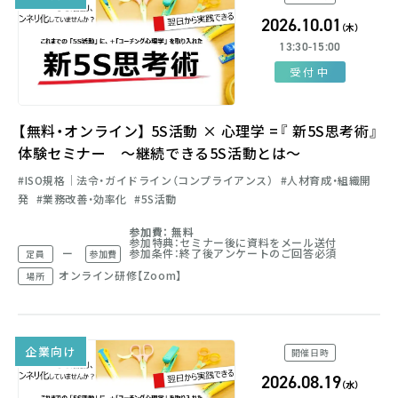
2026.10.01
（木）
13:30-15:00
受付中
【無料・オンライン】 5S活動 × 心理学 =『 新5S思考術』
体験セミナー ～継続できる5S活動とは～
ISO規格│法令・ガイドライン（コンプライアンス）
人材育成・組織開
発
業務改善・効率化
5S活動
参加費： 無料
参加特典：セミナー後に資料をメール送付
ー
参加条件：終了後アンケートのご回答必須
定員
参加費
オンライン研修【Zoom】
場所
企業向け
開催日時
2026.08.19
（水）