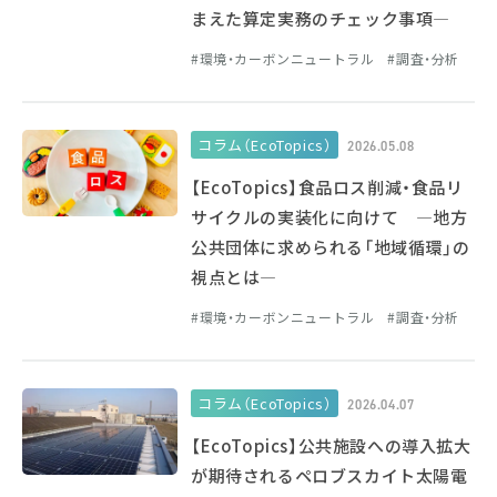
まえた算定実務のチェック事項―
環境・カーボンニュートラル
調査・分析
コラム（EcoTopics）
2026.05.08
【EcoTopics】食品ロス削減・食品リ
サイクルの実装化に向けて ―地方
公共団体に求められる「地域循環」の
視点とは―
環境・カーボンニュートラル
調査・分析
コラム（EcoTopics）
2026.04.07
【EcoTopics】公共施設への導入拡大
が期待されるペロブスカイト太陽電