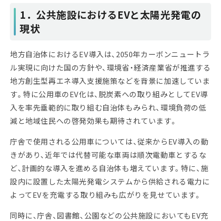
1
．公共施設におけるEVと太陽光発電の
現状
地方自治体におけるEV導入は、2050年カーボンニュートラ
ル実現に向けた国の方針や、環境省・経済産業省が推進する
地方創生型再エネ導入支援施策などを背景に加速していま
す。特に公用車のEV化は、脱炭素への取り組みとしてEV導
入を率先垂範的に取り組む自治体もみられ、環境負荷の低
減と地域住民への啓発効果も期待されています。
庁舎で使用される公用車については、従来からEV導入の動
きがあり、近年では代替可能な車両は順次電動車とするな
ど、計画的な導入を進める自治体も増えています。特に、施
設内に設置した太陽光発電システムから供給される電力に
よってEVを充電する取り組みも広がりを見せています。
同時に、庁舎、図書館、公園などの公共施設においてもEV充