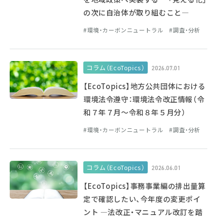
の次に自治体が取り組むこと―
環境・カーボンニュートラル
調査・分析
コラム（EcoTopics）
2026.07.01
【EcoTopics】地方公共団体における
環境法令遵守：環境法令改正情報（令
和７年７月～令和８年５月分）
環境・カーボンニュートラル
調査・分析
コラム（EcoTopics）
2026.06.01
【EcoTopics】事務事業編の排出量算
定で確認したい、今年度の変更ポイ
ント ―法改正・マニュアル改訂を踏