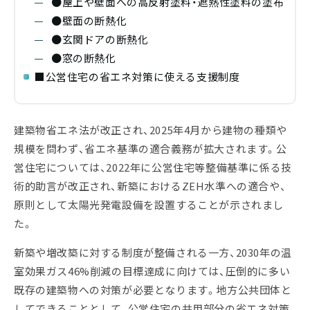
●屋上や壁面への高反射塗料・遮熱性塗料の塗布
●壁面の断熱化
●玄関ドアの断熱化
●窓の断熱化
■公営住宅の省エネ対策に使える支援制度
建築物省エネ法が改正され、2025年4月から建物の種類や
規模を問わず、省エネ基準の適合義務が拡大されます。公
営住宅については、2022年に公営住宅等整備基準に係る技
術的助言が改正され、新築におけるZEH水準への適合や、
原則として太陽光発電設備を設置することが示されまし
た。
新築や増改築に対する制度が整備される一方、2030年の温
室効果ガス46%削減の目標達成に向けては、圧倒的に多い
既存の建築物への対策が必要となります。地方公共団体と
してできることとして、公営住宅の共用部分の省エネ対策