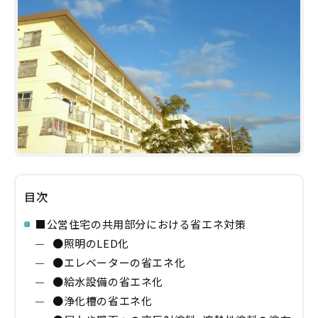
目次
■公営住宅の共用部分における省エネ対策
●照明のLED化
●エレベーターの省エネ化
●給水設備の省エネ化
●浄化槽の省エネ化